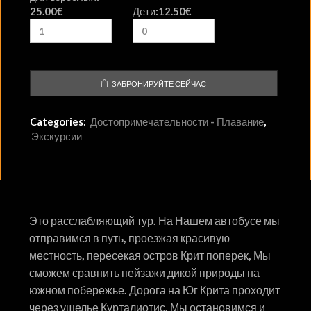
25.00
€
Дети:
12.50
€
MON
TUE
WED
THU
FRI
SAT
SUN
27
28
29
30
31
1
2
3
4
5
6
7
8
9
10
11
12
13
14
15
16
ЗАБРОНИРУЙТЕ СЕЙЧАС
17
18
19
20
21
22
23
Categories:
Достопримечательности - Плавание
,
24
25
26
27
28
29
30
Экскурсии
31
1
2
3
4
5
6
Это расслабляющий тур. На Нашем автобусе мы
отправимся в путь, проезжая красивую
местность, пересекая остров Крит поперек, Мы
сможем сравнить пейзажи дикой природы на
южном побережье. Дорога на Юг Крита проходит
через ущелье Курталиотис. Мы остановимся и