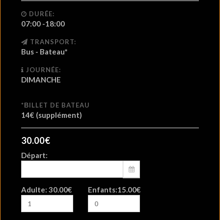
DURÉE:
07:00 -18:00
TRANSPORT:
Bus - Bateau*
JOURNÉE:
DIMANCHE
*ΒILLET DE BATEAU
14€ (supplément)
30.00
€
Départ:
Adulte:
30.00
€
Enfants:
15.00
€
MON
TUE
WED
THU
FRI
SAT
SUN
27
28
29
30
31
1
2