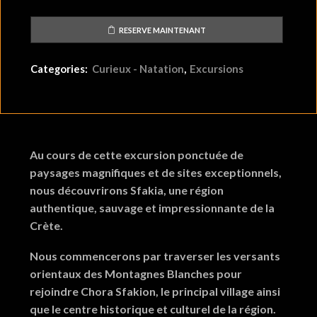
3
4
5
6
7
8
9
RESERVE MAINTENANT
10
11
12
13
14
15
16
17
18
19
20
21
22
23
Categories:
Curieux - Natation
,
Excursions
24
25
26
27
28
29
30
31
1
2
3
4
5
6
Au cours de cette excursion ponctuée de
paysages magnifiques et de sites exceptionnels,
nous découvrirons Sfakia, une région
authentique, sauvage et impressionnante de la
Crète.
Nous commencerons par traverser les versants
orientaux des Montagnes Blanches pour
rejoindre Chora Sfakion, le principal village ainsi
que le centre historique et culturel de la région.