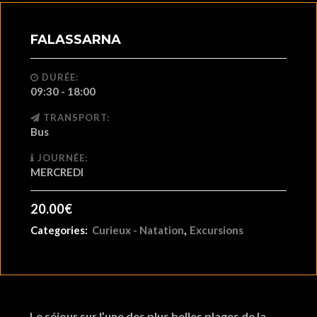
FALASSARNA
DURÉE:
09:30 - 18:00
TRANSPORT:
Bus
JOURNÉE:
MERCREDI
20.00
€
Categories:
Curieux - Natation
,
Excursions
Le séjour sur l’une des plus belles plages de la