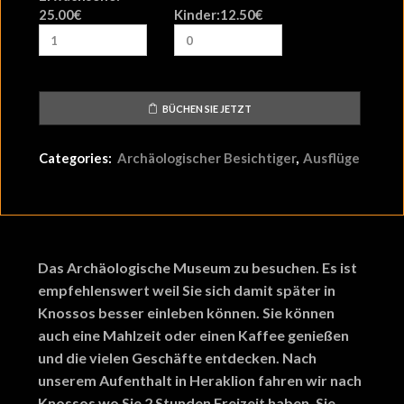
25.00
€
Kinder:
12.50
€
MON
TUE
WED
THU
FRI
SAT
SUN
27
28
29
30
31
1
2
3
4
5
6
7
8
9
10
11
12
13
14
15
16
BÜCHEN SIE JETZT
17
18
19
20
21
22
23
Categories:
Archäologischer Besichtiger
,
Ausflüge
24
25
26
27
28
29
30
31
1
2
3
4
5
6
Das Archäologische Museum zu besuchen. Es ist
empfehlenswert weil Sie sich damit später in
Knossos besser einleben können. Sie können
auch eine Mahlzeit oder einen Kaffee genießen
und die vielen Geschäfte entdecken. Nach
unserem Aufenthalt in Heraklion fahren wir nach
Knossos wo Sie 2 Stunden Freizeit haben. Sie